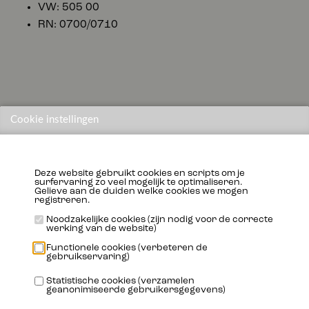
VW: 505 00
RN: 0700/0710
Verpakking
Cookie instellingen
Deze website gebruikt cookies en scripts om je
surfervaring zo veel mogelijk te optimaliseren.
Gelieve aan de duiden welke cookies we mogen
12X1L
4X4L
4X5L
20L
60L
208L
1000L
registreren.
Noodzakelijke cookies (zijn nodig voor de correcte
werking van de website)
Functionele cookies (verbeteren de
gebruikservaring)
Statistische cookies (verzamelen
SAE
Unit
Average Value
geanonimiseerde gebruikersgegevens)