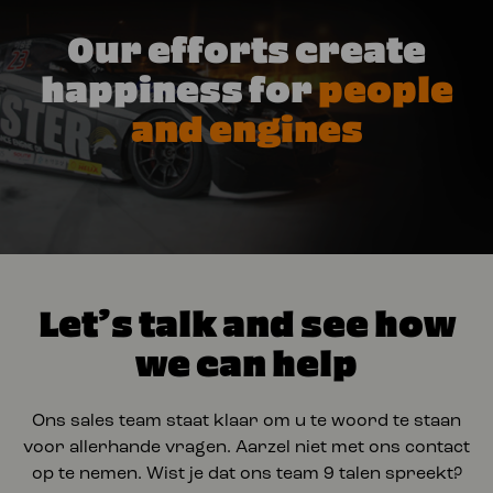
Our efforts create
happiness for
people
and engines
Let’s talk and see how
we can help
Ons sales team staat klaar om u te woord te staan
voor allerhande vragen. Aarzel niet met ons contact
op te nemen. Wist je dat ons team 9 talen spreekt?