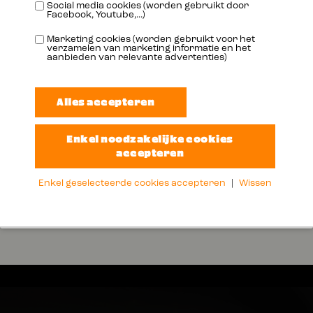
Social media cookies (worden gebruikt door
Dichtheid bij 15°C
kg/l
0.863
Facebook, Youtube,...)
Marketing cookies (worden gebruikt voor het
Viscositeit 40°C
mm²/s
91.00
verzamelen van marketing informatie en het
aanbieden van relevante advertenties)
Viscositeit 100°C
mm²/s
14.1
Viscositeitsindex
159
Vlampunt COC
°C
225
Vloeipunt
°C
-39
Enkel geselecteerde cookies accepteren
|
Wissen
Total Base Number
mgKOH/g
10.2