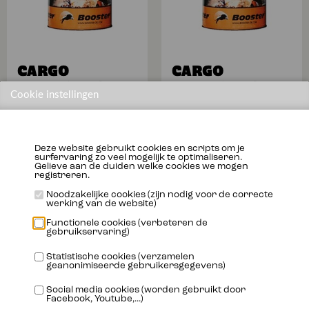
CARGO
CARGO
NEWROADS
NEWROADS
Cookie instellingen
10W40
5W30
Meer info
Meer info
Deze website gebruikt cookies en scripts om je
surfervaring zo veel mogelijk te optimaliseren.
Gelieve aan de duiden welke cookies we mogen
registreren.
Noodzakelijke cookies (zijn nodig voor de correcte
werking van de website)
Functionele cookies (verbeteren de
gebruikservaring)
Statistische cookies (verzamelen
geanonimiseerde gebruikersgegevens)
Social media cookies (worden gebruikt door
Facebook, Youtube,...)