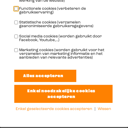
werking van de website)
Functionele cookies (verbeteren de
gebruikservaring)
Statistische cookies (verzamelen
geanonimiseerde gebruikersgegevens)
Social media cookies (worden gebruikt door
Facebook, Youtube,...)
Adres
Marketing cookies (worden gebruikt voor het
verzamelen van marketing informatie en het
Oudenaardestraat 49
aanbieden van relevante advertenties)
8570 Vichte
België
Info
info@booster-oil.com
Enkel geselecteerde cookies accepteren
|
Wissen
+32 56 72 62 29