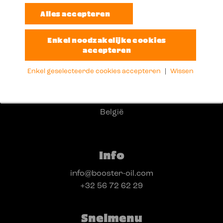
Adres
Enkel geselecteerde cookies accepteren
|
Wissen
Oudenaardestraat 49
8570 Vichte
België
Info
info@booster-oil.com
+32 56 72 62 29
Snelmenu