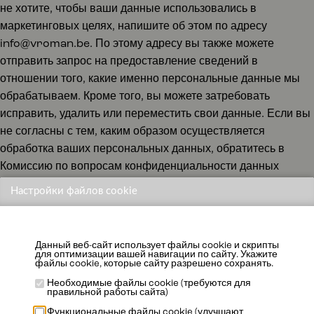
не хотите, чтобы ваши данные использовались в
маркетинговых целях, напишите об этом по адресу
info@vroman.be. По этому адресу вы также можете
отправить запрос на предоставление сведений в
отношении того, какие именно персональные данные мы
обрабатываем. Кроме того, вы можете затребовать
исправить, удалить или переместить свои данные. Если вы
не согласны с тем, каким образом осуществляется
обработка ваших персональных данных, обратитесь в
Комиссию по вопросам конфиденциальности данных
Бельгии (35 Rue de La Presse in 1000 Brussels).
Настройки файлов cookie
Данный веб-сайт использует файлы cookie и скрипты
для оптимизации вашей навигации по сайту. Укажите
файлы cookie, которые сайту разрешено сохранять.
Необходимые файлы cookie (требуются для
правильной работы сайта)
Функциональные файлы cookie (улучшают