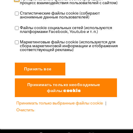
процесс взаимодействия пользователей с сайтом)
Статистические файлы cookie (собирают
анонимные данные пользователей)
Адрес
Файлы cookie социальных сетей (используются
платформами Facebook, Youtube и т. п.)
Oudenaardestraat 49
Маркетинговые файлы cookie (используются для
8570 Vichte
сбора маркетинговой информации и отображения
соответствующей рекламы)
België
Информация
info@booster-oil.com
+32 56 72 62 29
Принимать только выбранные файлы cookie
|
Очистить
Контекстное меню
Главная