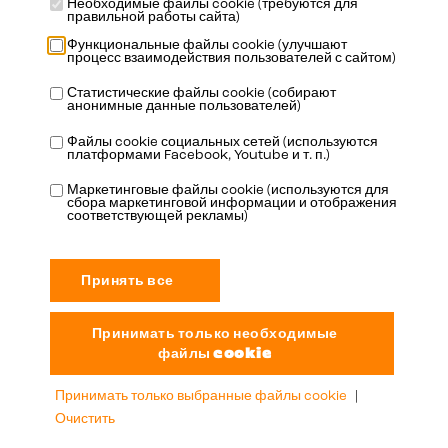
Необходимые файлы cookie (требуются для
правильной работы сайта)
Функциональные файлы cookie (улучшают
процесс взаимодействия пользователей с сайтом)
Статистические файлы cookie (собирают
анонимные данные пользователей)
Файлы cookie социальных сетей (используются
платформами Facebook, Youtube и т. п.)
Адрес
Маркетинговые файлы cookie (используются для
сбора маркетинговой информации и отображения
соответствующей рекламы)
Oudenaardestraat 49
8570 Vichte
België
Информация
Принимать только выбранные файлы cookie
|
info@booster-oil.com
Очистить
+32 56 72 62 29