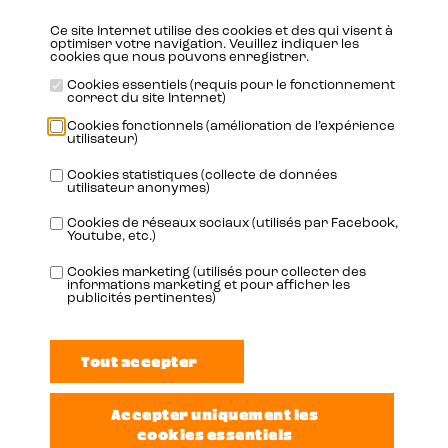
aucune influence en la matière. Lisez les déclarations de
confidentialité de Facebook et de Twitter (qui peuvent
Ce site Internet utilise des cookies et des qui visent à
optimiser votre navigation. Veuillez indiquer les
être régulièrement modifiées) pour connaître le
cookies que nous pouvons enregistrer.
traitement qu’ils réservent à vos données (à caractère
Cookies essentiels (requis pour le fonctionnement
correct du site Internet)
personnel) collectées par le biais de ces cookies.
Cookies fonctionnels (amélioration de l’expérience
utilisateur)
Les informations recueillies sont le plus possible rendues
anonymes. Les informations sont transmises à et
Cookies statistiques (collecte de données
utilisateur anonymes)
enregistrées par Twitter, Facebook, Google + et LinkedIn
sur des serveurs aux États-Unis. LinkedIn, Twitter,
Cookies de réseaux sociaux (utilisés par Facebook,
Youtube, etc.)
Facebook et Google + déclarent respecter les principes
de confidentialité Privacy Shield et adhèrent au
Cookies marketing (utilisés pour collecter des
informations marketing et pour afficher les
programme de protection de la vie privée (Privacy Shield)
publicités pertinentes)
du ministère du Commerce américain. Cette adhésion
garantit un niveau de protection approprié pour le
traitement des éventuelles données à caractère
personnel.
Droit de consultation, correction ou suppression de vos