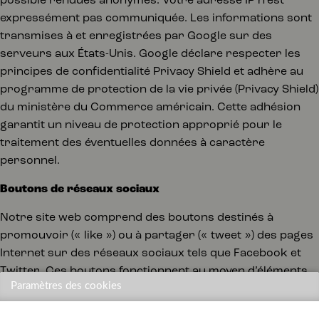
possible rendues anonymes. Votre adresse IP n’est
expressément pas communiquée. Les informations sont
transmises à et enregistrées par Google sur des
serveurs aux États-Unis. Google déclare respecter les
principes de confidentialité Privacy Shield et adhère au
programme de protection de la vie privée (Privacy Shield)
du ministère du Commerce américain. Cette adhésion
garantit un niveau de protection approprié pour le
traitement des éventuelles données à caractère
personnel.
Boutons de réseaux sociaux
Notre site web comprend des boutons destinés à
promouvoir (« like ») ou à partager (« tweet ») des pages
Internet sur des réseaux sociaux tels que Facebook et
Twitter. Ces boutons fonctionnent au moyen d’éléments
Paramètres des cookies
de code provenant de Facebook et de Twitter. Des
cookies sont placés au moyen de ce code. Nous n’avons