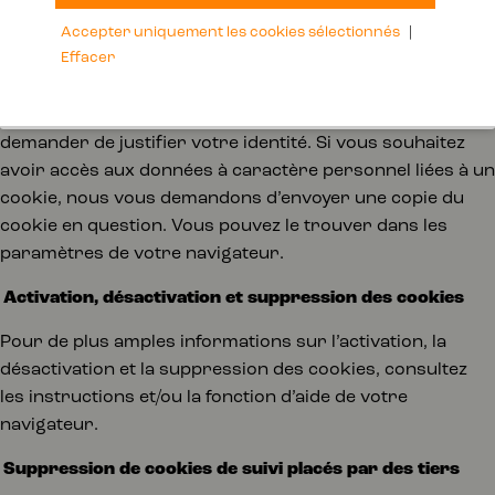
données
Accepter uniquement les cookies sélectionnés
|
Effacer
Vous avez le droit de demander de consulter, corriger
ou supprimer vos données. Voyez pour cela notre page
de contact. Pour éviter tout abus, nous pouvons vous
demander de justifier votre identité. Si vous souhaitez
avoir accès aux données à caractère personnel liées à un
cookie, nous vous demandons d’envoyer une copie du
cookie en question. Vous pouvez le trouver dans les
paramètres de votre navigateur.
Activation, désactivation et suppression des cookies
Pour de plus amples informations sur l’activation, la
désactivation et la suppression des cookies, consultez
les instructions et/ou la fonction d’aide de votre
navigateur.
Suppression de cookies de suivi placés par des tiers